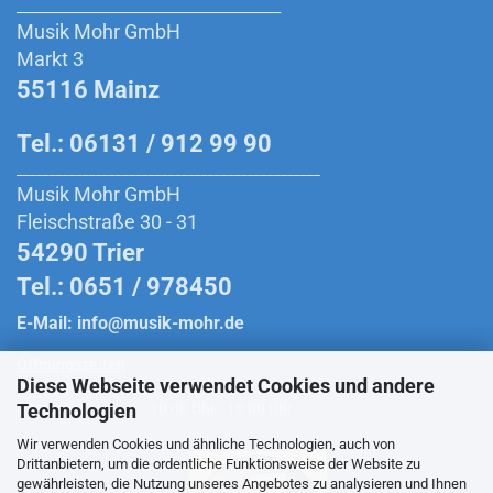
________________________________________
Musik Mohr GmbH
Markt 3
55116 Mainz
Tel.: 06131 / 912 99 90
______________________________________________
Musik Mohr GmbH
Fleischstraße 30 - 31
54290 Trier
Tel.: 0651 / 978450
E-Mail:
info@musik-mohr.de
Öffnungszeiten
Diese Webseite verwendet Cookies und andere
Montag bis Freitag:
10:00 Uhr - 18:30 Uhr
Technologien
Samstag:
10:00 Uhr - 18:00 Uhr
Wir verwenden Cookies und ähnliche Technologien, auch von
Drittanbietern, um die ordentliche Funktionsweise der Website zu
gewährleisten, die Nutzung unseres Angebotes zu analysieren und Ihnen