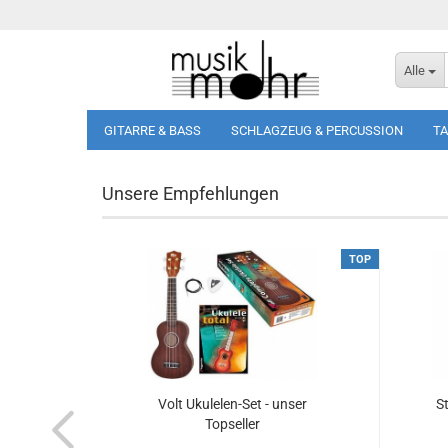
Alle
GITARRE & BASS
SCHLAGZEUG & PERCUSSION
T
Unsere Empfehlungen
TOP
TOP
 Bass,
Volt Ukulelen-Set - unser
St
Topseller