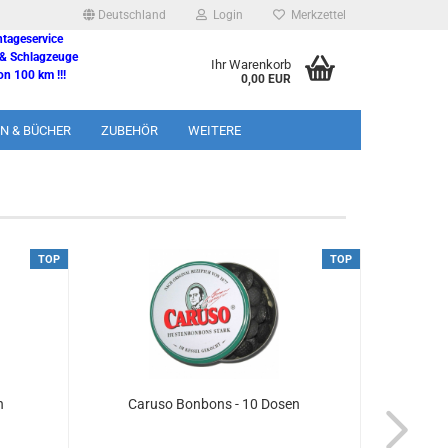
Deutschland
Login
Merkzettel
ntageservice
 & Schlagzeuge
Ihr Warenkorb
n 100 km !!!
0,00 EUR
N & BÜCHER
ZUBEHÖR
WEITERE
TOP
TOP
n
Caruso Bonbons - 10 Dosen