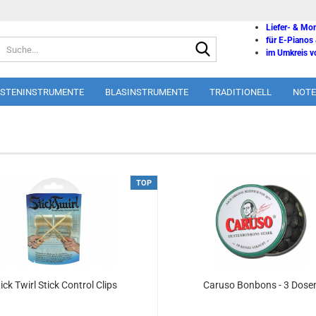
Liefer- & Mo
für E-Pianos
Suche...
im Umkreis vo
ASTENINSTRUMENTE
BLASINSTRUMENTE
TRADITIONELL
NOTE
TOP
ick Twirl Stick Control Clips
Caruso Bonbons - 3 Dose