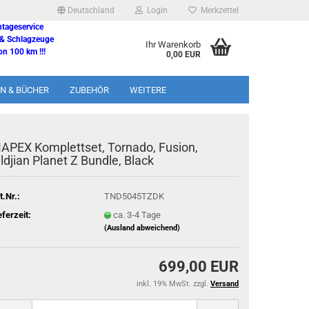
Deutschland
Login
Merkzettel
ntageservice
 & Schlagzeuge
Ihr Warenkorb
n 100 km !!!
0,00 EUR
N & BÜCHER
ZUBEHÖR
WEITERE
APEX Komplettset, Tornado, Fusion,
ildjian Planet Z Bundle, Black
t.Nr.:
TND5045TZDK
eferzeit:
ca. 3-4 Tage
(Ausland abweichend)
699,00 EUR
inkl. 19% MwSt. zzgl.
Versand