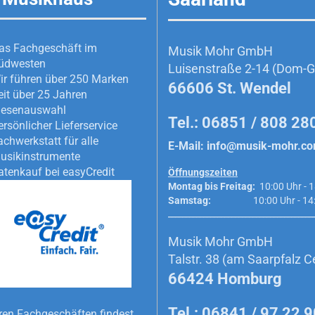
as Fachgeschäft im
Musik Mohr GmbH
üdwesten
Luisenstraße 2-14 (Dom-Ga
ir führen über 250 Marken
66606 St. Wendel
eit über 25 Jahren
iesenauswahl
Tel.: 06851 / 808 28
ersönlicher Lieferservice
achwerkstatt für alle
E-Mail:
info@musik-mohr.c
usikinstrumente
atenkauf bei easyCredit
Öffnungszeiten
Montag bis Freitag:
10:00 Uhr - 1
Samstag:
10:00 Uhr - 14:0
_________________________________________
Musik Mohr GmbH
Talstr. 38 (am Saarpfalz C
66424 Homburg
Tel.: 06841 / 97 22 
ren Fachgeschäften findest