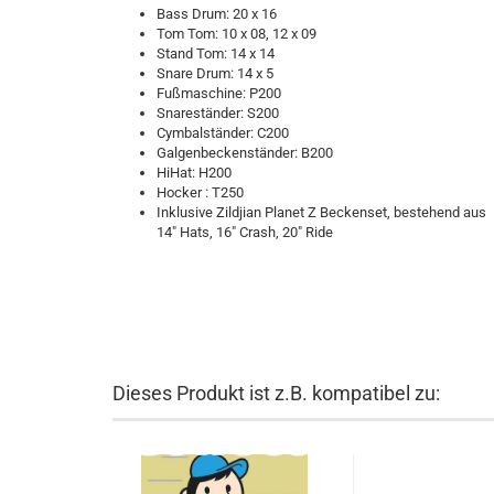
Bass Drum: 20 x 16
Tom Tom: 10 x 08, 12 x 09
Stand Tom: 14 x 14
Snare Drum: 14 x 5
Fußmaschine: P200
Snareständer: S200
Cymbalständer: C200
Galgenbeckenständer: B200
HiHat: H200
Hocker : T250
Inklusive Zildjian Planet Z Beckenset, bestehend aus
14" Hats, 16" Crash, 20" Ride
Dieses Produkt ist z.B. kompatibel zu: