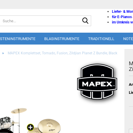
Liefer- & Mo
für E-Pianos
Suche...
im Umkreis vo
ASTENINSTRUMENTE
BLASINSTRUMENTE
TRADITIONELL
NOTE
»
MAPEX Komplettset, Tornado, Fusion, Zildjian Planet Z Bundle, Black
M
Z
Ar
Li