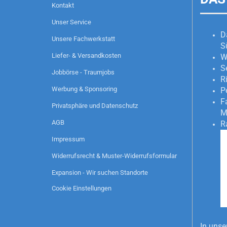
Kontakt
Unser Service
D
Unsere Fachwerkstatt
S
Liefer- & Versandkosten
W
S
Jobbörse - Traumjobs
R
Werbung & Sponsoring
P
F
Privatsphäre und Datenschutz
M
AGB
R
Impressum
Widerrufsrecht & Muster-Widerrufsformular
Expansion - Wir suchen Standorte
Cookie Einstellungen
In unse