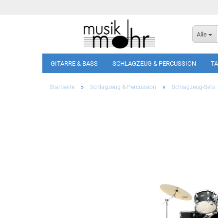
Alle
GITARRE & BASS
SCHLAGZEUG & PERCUSSION
T
»
»
Startseite
Schlagzeug & Percussion
Schlagzeug-Sets