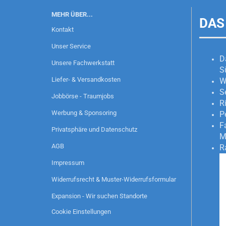
MEHR ÜBER...
DAS
Kontakt
Unser Service
D
Unsere Fachwerkstatt
S
Liefer- & Versandkosten
W
S
Jobbörse - Traumjobs
R
Werbung & Sponsoring
P
F
Privatsphäre und Datenschutz
M
AGB
R
Impressum
Widerrufsrecht & Muster-Widerrufsformular
Expansion - Wir suchen Standorte
Cookie Einstellungen