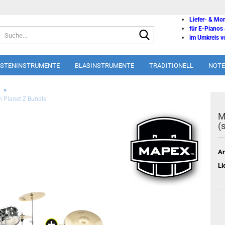
Liefer- & Mo
für E-Pianos
Suche...
im Umkreis vo
ASTENINSTRUMENTE
BLASINSTRUMENTE
TRADITIONELL
NOTE
»
n Planet Z Bundle
M
(
Ar
Li