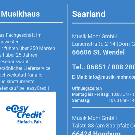
Saarland
 Musikhaus
as Fachgeschäft im
Musik Mohr GmbH
üdwesten
Luisenstraße 2-14 (Dom-Ga
ir führen über 250 Marken
66606 St. Wendel
eit über 25 Jahren
iesenauswahl
Tel.: 06851 / 808 28
ersönlicher Lieferservice
achwerkstatt für alle
E-Mail:
info@musik-mohr.c
usikinstrumente
atenkauf bei easyCredit
Öffnungszeiten
Montag bis Freitag:
10:00 Uhr - 1
Samstag:
10:00 Uhr - 14:0
_________________________________________
Musik Mohr GmbH
Talstr. 38 (am Saarpfalz C
66424 Homburg