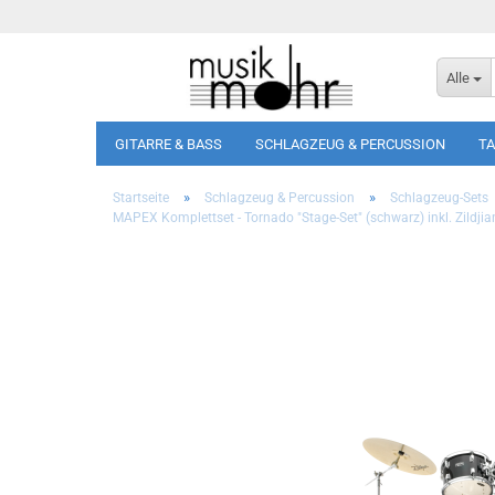
Alle
GITARRE & BASS
SCHLAGZEUG & PERCUSSION
T
»
»
Startseite
Schlagzeug & Percussion
Schlagzeug-Sets
MAPEX Komplettset - Tornado "Stage-Set" (schwarz) inkl. Zildjia