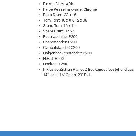
Finish: Black #DK
Farbe Kesselhardware: Chrome
Bass Drum: 22 x 16
Tom Tom: 10 x 07, 12 x 08
Stand Tom: 16 x 14
Snare Drum: 14 x 5
Fußmaschine: P200
Snareständer: S200
Cymbalständer: C200
Galgenbeckenständer: B200
HiHat: H200
Hocker : T250
Inklusive Zildjian Planet Z Beckenset, bestehend aus
14" Hats, 16" Crash, 20" Ride