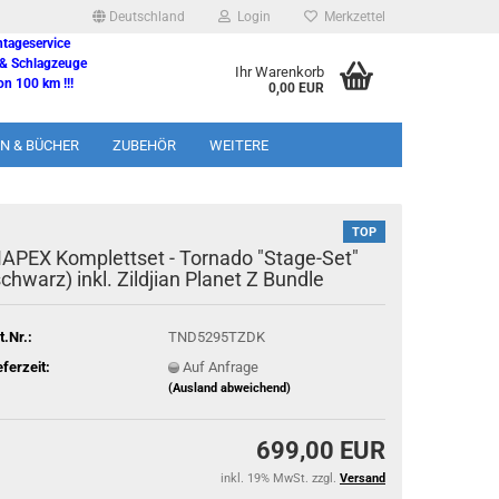
Deutschland
Login
Merkzettel
ntageservice
 & Schlagzeuge
Ihr Warenkorb
n 100 km !!!
0,00 EUR
N & BÜCHER
ZUBEHÖR
WEITERE
TOP
APEX Komplettset - Tornado "Stage-Set"
schwarz) inkl. Zildjian Planet Z Bundle
t.Nr.:
TND5295TZDK
eferzeit:
Auf Anfrage
(Ausland abweichend)
699,00 EUR
inkl. 19% MwSt. zzgl.
Versand