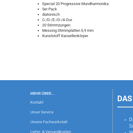
Special 20 Progressive Mundharmonika
5er Pack
diatonisch
C-/D-/E-/G-/A-Dur
20 Stimmzungen
Messing Stimmplatten 0,9 mm
Kunststoff Kanzellenkörper
MEHR ÜBER...
DAS
Kontakt
Unser Service
D
Unsere Fachwerkstatt
S
Liefer- & Versandkosten
W