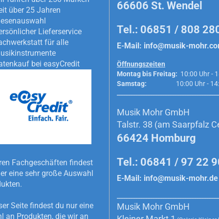
66606 St. Wendel
eit über 25 Jahren
iesenauswahl
Tel.: 06851 / 808 28
ersönlicher Lieferservice
achwerkstatt für alle
E-Mail:
info@musik-mohr.c
usikinstrumente
atenkauf bei easyCredit
Öffnungszeiten
Montag bis Freitag:
10:00 Uhr - 1
Samstag:
10:00 Uhr - 14:0
_________________________________________
Musik Mohr GmbH
Talstr. 38 (am Saarpfalz C
66424 Homburg
Tel.: 06841 / 97 22 
ren Fachgeschäften findest
r eine sehr große Auswahl
E-Mail:
info@musik-mohr.de
dukten.
_________________________________________
ser Seite findest du nur eine
Musik Mohr GmbH
 an Produkten, die wir an
Kleiner Markt 1