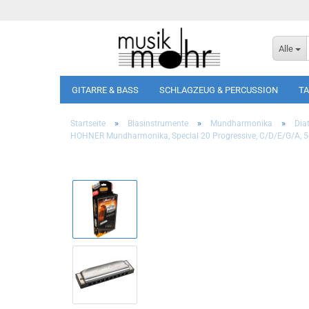
Alle
GITARRE & BASS
SCHLAGZEUG & PERCUSSION
T
»
»
»
Startseite
Blasinstrumente
Mundharmonika
Dia
HOHNER Mundharmonika, Special 20 Progressive, C/D/E/G/A, 5