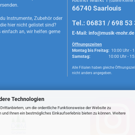
(Galerie Kleiner
rsenden.
66740 Saarlouis
du Instrumente, Zubehör oder
Tel.: 06831 / 698 53
die hier nicht gelistet sind?
 einfach an, wir helfen gerne
E-Mail:
info@musik-mohr.de
Öffnungszeiten
Montag bis Freitag:
10:00 Uhr - 1
Samstag:
10:00 Uhr - 15:0
Alle Filialen haben gleiche Öffnungszeit
nicht anders angegeben.
dere Technologien
hoppen in St. Wendel
Onlineshop erstellen
mit Gambio.de © 2026
rittanbietern, um die ordentliche Funktionsweise der Website zu
n und Ihnen ein bestmögliches Einkaufserlebnis bieten zu können. Weitere