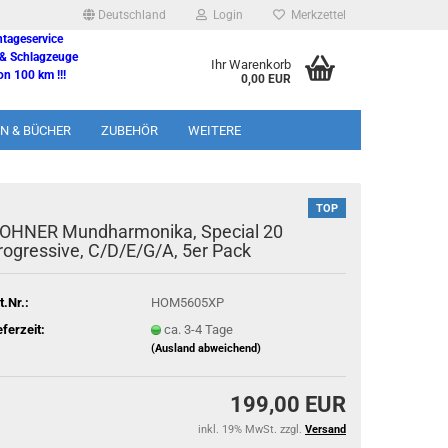
Deutschland
Login
Merkzettel
ntageservice
 & Schlagzeuge
Ihr Warenkorb
n 100 km !!!
0,00 EUR
N & BÜCHER
ZUBEHÖR
WEITERE
TOP
OHNER Mundharmonika, Special 20
rogressive, C/D/E/G/A, 5er Pack
t.Nr.:
HOM5605XP
eferzeit:
ca. 3-4 Tage
(Ausland abweichend)
199,00 EUR
inkl. 19% MwSt. zzgl.
Versand