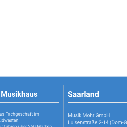
Saarland
 Musikhaus
as Fachgeschäft im
Musik Mohr GmbH
üdwesten
Luisenstraße 2-14 (Dom-Ga
ir führen über 250 Marken