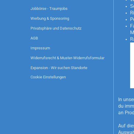
S
Jobbörse - Traumjobs
R
Werbung & Sponsoring
P
F
Privatsphäre und Datenschutz
M
AGB
R
Impressum
Widerrufsrecht & Muster-Widerrufsformular
Expansion - Wir suchen Standorte
Cookie Einstellungen
In unse
du imme
an Pro
Auf die
Auswahl