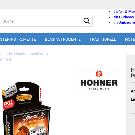
Liefer- & Mo
für E-Pianos
Suche...
im Umkreis vo
ASTENINSTRUMENTE
BLASINSTRUMENTE
TRADITIONELL
NOTE
»
tonische Mundharmonikas
er Pack
H
P
Ar
Li