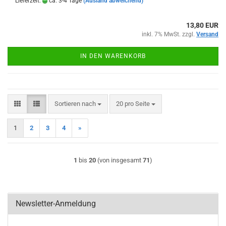
Lieferzeit:
ca. 3-4 Tage
(Ausland abweichend)
13,80 EUR
inkl. 7% MwSt. zzgl.
Versand
IN DEN WARENKORB
Sortieren nach
pro Seite
Sortieren nach
20 pro Seite
1
2
3
4
»
1
bis
20
(von insgesamt
71
)
Newsletter-Anmeldung