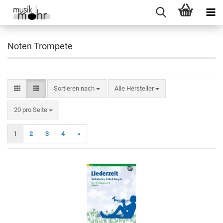
Noten Trompete
Sortieren nach
Sortieren nach
Alle Hersteller
pro Seite
20 pro Seite
1
2
3
4
»