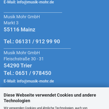
E-Mail:
info@musik-mohr.de
________________________________________
Musik Mohr GmbH
Markt 3
55116 Mainz
Tel.: 06131 / 912 99 90
______________________________________________
Musik Mohr GmbH
Fleischstraße 30 - 31
54290 Trier
Tel.: 0651 / 978450
E-Mail:
info@musik-mohr.de
Öffnungszeiten
Diese Webseite verwendet Cookies und andere
Montag bis Freitag:
10:00 Uhr - 18:30 Uhr
Technologien
Samstag:
10:00 Uhr - 18:00 Uhr
Wir verwenden Cookies und ähnliche Technologien, auch von