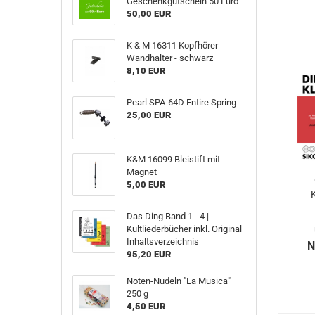
Geschenkgutschein 50 Euro
50,00 EUR
K & M 16311 Kopfhörer-
Wandhalter - schwarz
8,10 EUR
Pearl SPA-64D Entire Spring
25,00 EUR
K&M 16099 Bleistift mit
Magnet
5,00 EUR
Das Ding Band 1 - 4 |
Kultliederbücher inkl. Original
Inhaltsverzeichnis
N
95,20 EUR
Noten-Nudeln "La Musica"
250 g
4,50 EUR