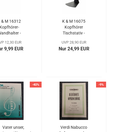
 & M 16312
K & M 16075
Kopfhörer-
Kopfhörer
andhalter -
Tischstativ -
schwarz...
schwarz...
VP 12,30 EUR
UVP 28,90 EUR
r 9,99 EUR
Nur 24,99 EUR
-40%
-9%
Vater unser,
Verdi Nabucco