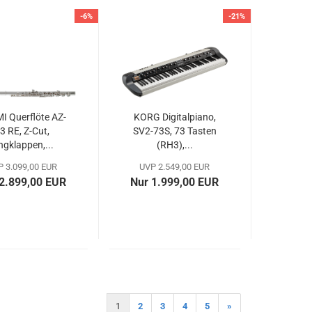
-6%
-21%
I Querflöte AZ-
KORG Digitalpiano,
3 RE, Z-Cut,
SV2-73S, 73 Tasten
ngklappen,...
(RH3),...
 3.099,00 EUR
UVP 2.549,00 EUR
2.899,00 EUR
Nur 1.999,00 EUR
1
2
3
4
5
»