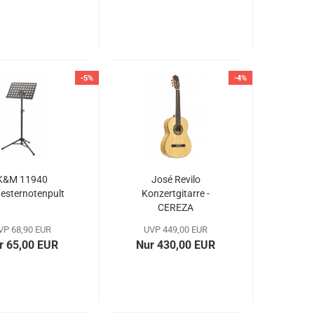
-5%
-4%
K&M 11940
José Revilo
esternotenpult
Konzertgitarre -
CEREZA
VP 68,90 EUR
UVP 449,00 EUR
r 65,00 EUR
Nur 430,00 EUR