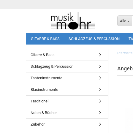
Alle
GITARRE & BASS
SCHLAGZEUG & PERCUSSION
T
Startseite
Gitarre & Bass
Schlagzeug & Percussion
Angeb
Tasteninstrumente
Blasinstrumente
Traditionell
Noten & Bücher
Zubehör