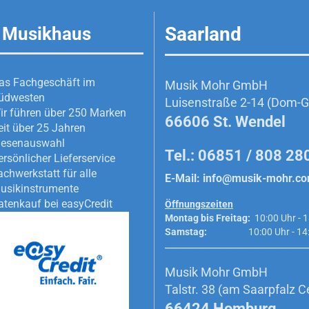
Saarland
 Musikhaus
as Fachgeschäft im
Musik Mohr GmbH
üdwesten
Luisenstraße 2-14 (Dom-Ga
ir führen über 250 Marken
66606 St. Wendel
eit über 25 Jahren
iesenauswahl
Tel.: 06851 / 808 28
ersönlicher Lieferservice
achwerkstatt für alle
E-Mail:
info@musik-mohr.c
usikinstrumente
atenkauf bei easyCredit
Öffnungszeiten
Montag bis Freitag:
10:00 Uhr - 1
Samstag:
10:00 Uhr - 14:0
_________________________________________
Musik Mohr GmbH
Talstr. 38 (am Saarpfalz C
66424 Homburg