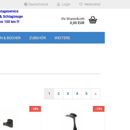
Deutschland
Login
Merkzettel
ntageservice
 & Schlagzeuge
Ihr Warenkorb
n 100 km !!!
0,00 EUR
N & BÜCHER
ZUBEHÖR
WEITERE
1
2
3
4
5
»
-18%
-13%