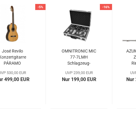
-5%
-16%
José Revilo
OMNITRONIC MIC
AZUM
Konzertgitarre
77-7LMH
Z
PÁRAMO
Schlagzeug-
Ri
Mikrofonset...
UVP 530,00 EUR
UVP 239,00 EUR
UVP
ur 499,00 EUR
Nur 199,00 EUR
Nur 