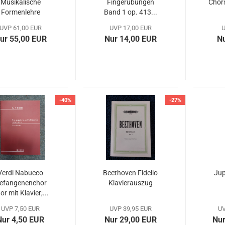
Musikalische
Fingerübungen
Chor
Formenlehre
Band 1 op. 413...
UVP 61,00 EUR
UVP 17,00 EUR
U
ur 55,00 EUR
Nur 14,00 EUR
Nu
-40%
-27%
Verdi Nabucco
Beethoven Fidelio
Jup
efangenenchor
Klavierauszug
or mit Klavier;...
UVP 7,50 EUR
UVP 39,95 EUR
UV
Nur 4,50 EUR
Nur 29,00 EUR
Nur