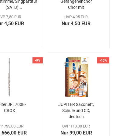
stimme/Singpartitur
Gefangenenchor
(SATB)...
Chor mit
Klavierbegleitung...
VP 7,50 EUR
UVP 4,95 EUR
r 4,50 EUR
Nur 4,50 EUR
-9%
-10%
iter JFL700E-
JUPITER Saxonett,
CBOX
Schule und CD,
deutsch
P 733,00 EUR
UVP 110,00 EUR
 666,00 EUR
Nur 99,00 EUR