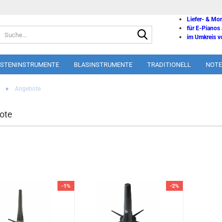
Liefer- & Mo
für E-Pianos
Suche...
im Umkreis vo
ASTENINSTRUMENTE
BLASINSTRUMENTE
TRADITIONELL
NOTE
»
Angebote
ote
-1%
-2%