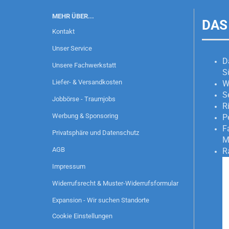
MEHR ÜBER...
DAS
Kontakt
Unser Service
D
Unsere Fachwerkstatt
S
Liefer- & Versandkosten
W
S
Jobbörse - Traumjobs
R
Werbung & Sponsoring
P
F
Privatsphäre und Datenschutz
M
AGB
R
Impressum
Widerrufsrecht & Muster-Widerrufsformular
Expansion - Wir suchen Standorte
Cookie Einstellungen