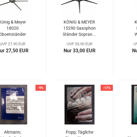
König & Meyer
KÖNIG & MEYER
K
18020
15290 Saxophon
Oboenständer
Ständer Sopran...
W
UVP 27,90 EUR
UVP 33,90 EUR
U
ur 27,50 EUR
Nur 33,00 EUR
Nu
-9%
-17%
Altmann;
Popp; Tägliche