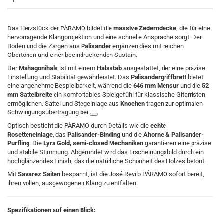
Das Herzstück der PÀRAMO bildet die
massive Zederndecke
, die für eine
hervorragende Klangprojektion und eine schnelle Ansprache sorgt. Der
Boden und die Zargen aus
Palisander
ergänzen dies mit reichen
Obertönen und einer beeindruckenden Sustain.
Der
Mahagonihals
ist mit einem
Halsstab
ausgestattet, der eine präzise
Einstellung und Stabilität gewährleistet. Das
Palisandergriffbrett
bietet
eine angenehme Bespielbarkeit, während die
646 mm Mensur
und die
52
mm Sattelbreite
ein komfortables Spielgefühl für klassische Gitarristen
ermöglichen. Sattel und Stegeinlage aus
Knochen
tragen zur optimalen
Schwingungsübertragung bei.
Optisch besticht die PÀRAMO durch Details wie die
echte
Rosetteneinlage
, das
Palisander-Binding
und die
Ahorne & Palisander-
Purfling
. Die
Lyra Gold, semi-closed Mechaniken
garantieren eine präzise
und stabile Stimmung. Abgerundet wird das Erscheinungsbild durch ein
hochglänzendes Finish, das die natürliche Schönheit des Holzes betont.
Mit
Savarez Saiten
bespannt, ist die José Revilo PÁRAMO sofort bereit,
ihren vollen, ausgewogenen Klang zu entfalten.
Spezifikationen auf einen Blick: