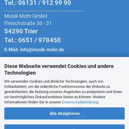
Tel.: 06131 / 912 99 90
______________________________________________
Musik Mohr GmbH
Fleischstraße 30 - 31
54290 Trier
Tel.: 0651 / 978450
E-Mail:
info@musik-mohr.de
Öffnungszeiten
Diese Webseite verwendet Cookies und andere
Montag bis Freitag:
10:00 Uhr - 18:30 Uhr
Technologien
Samstag:
10:00 Uhr - 18:00 Uhr
Wir verwenden Cookies und ähnliche Technologien, auch von
Drittanbietern, um die ordentliche Funktionsweise der Website zu
gewährleisten, die Nutzung unseres Angebotes zu analysieren und Ihnen
ein bestmögliches Einkaufserlebnis bieten zu können. Weitere
Folge uns auf Facebook
Informationen finden Sie in unserer
Datenschutzerklärung
.
Alle Akzeptieren