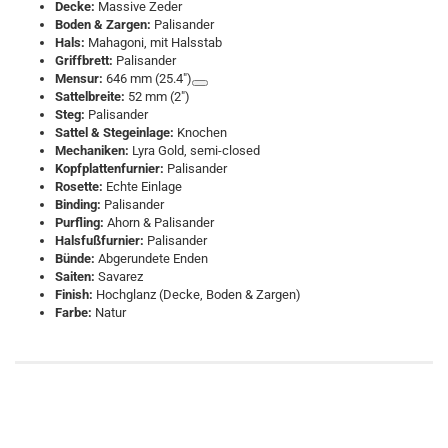
Decke:
Massive Zeder
Boden & Zargen:
Palisander
Hals:
Mahagoni, mit Halsstab
Griffbrett:
Palisander
Mensur:
646 mm (25.4″)
Sattelbreite:
52 mm (2″)
Steg:
Palisander
Sattel & Stegeinlage:
Knochen
Mechaniken:
Lyra Gold, semi-closed
Kopfplattenfurnier:
Palisander
Rosette:
Echte Einlage
Binding:
Palisander
Purfling:
Ahorn & Palisander
Halsfußfurnier:
Palisander
Bünde:
Abgerundete Enden
Saiten:
Savarez
Finish:
Hochglanz (Decke, Boden & Zargen)
Farbe:
Natur