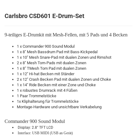
Carlsbro CSD601 E-Drum-Set
9-teiliges E-Drumkit mit Mesh-Fellen, mit 5 Pads und 4 Becken
1 x Commander 900 Sound Modul
1 x 8" Mesh Bassdrum Pad mit Bass-Kickpedal
1 x 10" Mesh Snare-Pad mit dualen Zonen und Rimshot
2 x 8" Mesh Tom-Pads mit dualen Zonen
1 x 8" TMesh Tom Pad mit dualen Zonen
1 x 12" Hi-hat Becken mit Ständer
2 x 12" Crash Becken Pad mit dualen Zonen und Choke
1 x 14" Ride Becken mit einer Zone und Choke
1 x robustes Drumrack mit 4 Füßen
1 Paar Trommelstöcke
1x Kliphalterung für Trommelstöcke
Montage-Hardware und unsichtbare Verkabelung
Commander 900 Sound Modul
Display: 2.8" TFT LCD
Interface: USB MIDI (USB an Gerät)