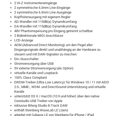
2 Hi-Z Instrumenteneingänge
2 symmetrische 6.3mm Line-Eingänge
2 symmetrische 6.3mm Line-Ausgänge
Kopfhörerausgang mit eigenem Regler
AD-Wandler mit 115dB(a) Dynamikumfang
DA-Wandler mit 115dB(a) Dynamikumfang
48V Phantomspeisung pro Eingang getrennt schaltbar
2 Bidirektionale MIDI-Anschlüsse
LCD-Anzeige
ADM (Advanced Direct Monitoring) um den Pegel aller
Eingangssignale direkt und unabhängig an der Hardware zu
steuern und mit DAW-Signalen zu mischen
Ein-/Ausschalter
Stromversorgung über USB
5V externe Stromversorgung (als Option)
virtuelle Kanäle und Loopback
100% Class Compliant
EWDM-Treiber (Ultra Low Latency) für Windows 10 / 11 mit ASIO
2.0-, MME-, WDM- und DirectSound-Unterstützung und virtuelle
Kanäle
unterstützt OS X / macOS (10.9 und höher) über den native
CoreAudio USB Treiber von Apple
inklusive Bitwig Studio 8-Track DAW
enthält Steinberg WaveLab LE Lizenz
arbeitet mit Cubasis LE von Steinberg für iPhone / iPad