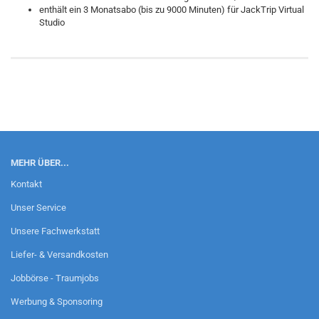
enthält ein 3 Monatsabo (bis zu 9000 Minuten) für JackTrip Virtual
Studio
MEHR ÜBER...
Kontakt
Unser Service
Unsere Fachwerkstatt
Liefer- & Versandkosten
Jobbörse - Traumjobs
Werbung & Sponsoring