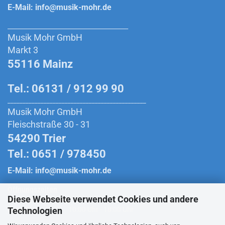
E-Mail:
info@musik-mohr.de
________________________________________
Musik Mohr GmbH
Markt 3
55116 Mainz
Tel.: 06131 / 912 99 90
______________________________________________
Musik Mohr GmbH
Fleischstraße 30 - 31
54290 Trier
Tel.: 0651 / 978450
E-Mail:
info@musik-mohr.de
Öffnungszeiten
Diese Webseite verwendet Cookies und andere
Montag bis Freitag:
10:00 Uhr - 18:30 Uhr
Technologien
Samstag:
10:00 Uhr - 18:00 Uhr