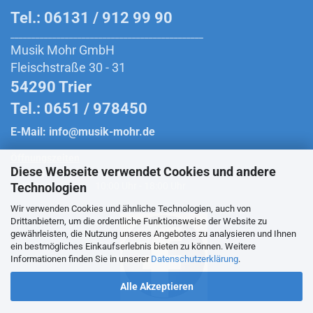
Tel.: 06131 / 912 99 90
______________________________________________
Musik Mohr GmbH
Fleischstraße 30 - 31
54290 Trier
Tel.: 0651 / 978450
E-Mail:
info@musik-mohr.de
Öffnungszeiten
Diese Webseite verwendet Cookies und andere
Montag bis Freitag:
10:00 Uhr - 18:30 Uhr
Technologien
Samstag:
10:00 Uhr - 18:00 Uhr
Wir verwenden Cookies und ähnliche Technologien, auch von
Drittanbietern, um die ordentliche Funktionsweise der Website zu
gewährleisten, die Nutzung unseres Angebotes zu analysieren und Ihnen
ein bestmögliches Einkaufserlebnis bieten zu können. Weitere
Folge uns auf Facebook
Informationen finden Sie in unserer
Datenschutzerklärung
.
Alle Akzeptieren