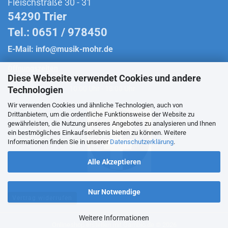
Fleischstraße 30 - 31
54290 Trier
Tel.: 0651 / 978450
E-Mail:
info@musik-mohr.de
Öffnungszeiten
Diese Webseite verwendet Cookies und andere
Montag bis Freitag:
10:00 Uhr - 18:30 Uhr
Technologien
Samstag:
10:00 Uhr - 18:00 Uhr
Wir verwenden Cookies und ähnliche Technologien, auch von
Drittanbietern, um die ordentliche Funktionsweise der Website zu
gewährleisten, die Nutzung unseres Angebotes zu analysieren und Ihnen
ein bestmögliches Einkaufserlebnis bieten zu können. Weitere
Folge uns auf Facebook
Informationen finden Sie in unserer
Datenschutzerklärung
.
Alle Akzeptieren
Nur Notwendige
Vertrag widerrufen
Weitere Informationen
Onlineshop erstellen
mit Gambio.de © 2026