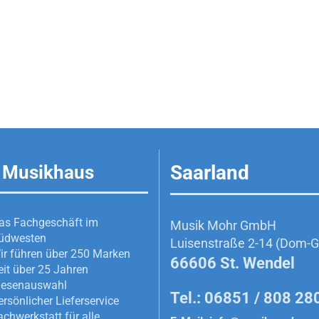
Saarland
 Musikhaus
as Fachgeschäft im
Musik Mohr GmbH
üdwesten
Luisenstraße 2-14 (Dom-Ga
ir führen über 250 Marken
66606 St. Wendel
eit über 25 Jahren
iesenauswahl
Tel.: 06851 / 808 28
ersönlicher Lieferservice
achwerkstatt für alle