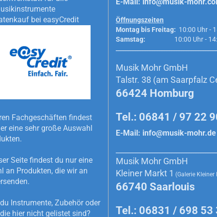
E-Mail:
info@musik-mohr.c
usikinstrumente
atenkauf bei easyCredit
Öffnungszeiten
Montag bis Freitag:
10:00 Uhr - 1
Samstag:
10:00 Uhr - 14:0
_________________________________________
Musik Mohr GmbH
Talstr. 38 (am Saarpfalz C
66424 Homburg
Tel.: 06841 / 97 22 
ren Fachgeschäften findest
r eine sehr große Auswahl
E-Mail:
info@musik-mohr.de
dukten.
_________________________________________
ser Seite findest du nur eine
Musik Mohr GmbH
 an Produkten, die wir an
Kleiner Markt 1
(Galerie Kleiner
rsenden.
66740 Saarlouis
du Instrumente, Zubehör oder
Tel.: 06831 / 698 53
die hier nicht gelistet sind?