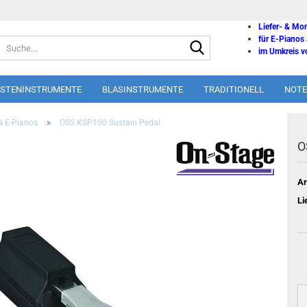
Liefer- & Mo
für E-Pianos
Suche...
im Umkreis vo
ASTENINSTRUMENTE
BLASINSTRUMENTE
TRADITIONELL
NOTE
»
& E-Pianos
OSS KSP100 Sustain Pedal
O
Ar
Li