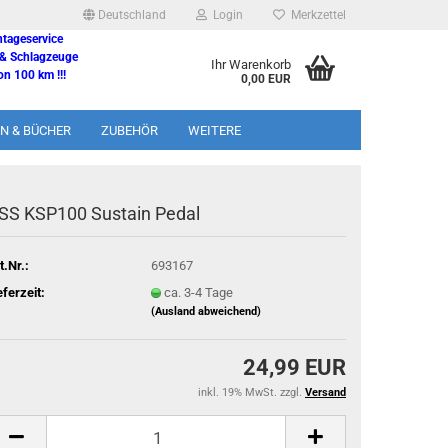
Deutschland
Login
Merkzettel
ntageservice
 & Schlagzeuge
Ihr Warenkorb
n 100 km !!!
0,00 EUR
N & BÜCHER
ZUBEHÖR
WEITERE
SS KSP100 Sustain Pedal
t.Nr.:
693167
eferzeit:
ca. 3-4 Tage
(Ausland abweichend)
24,99 EUR
inkl. 19% MwSt. zzgl.
Versand