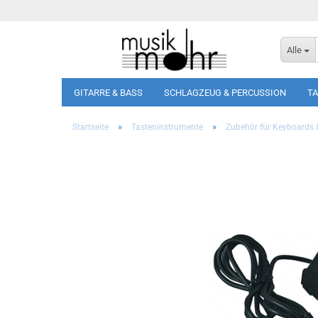
Alle
GITARRE & BASS
SCHLAGZEUG & PERCUSSION
T
»
»
Startseite
Tasteninstrumente
Zubehör für Keyboards 