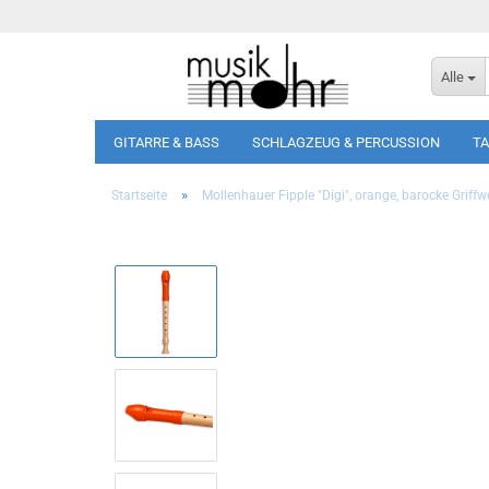
Alle
GITARRE & BASS
SCHLAGZEUG & PERCUSSION
T
»
Startseite
Mollenhauer Fipple "Digi", orange, barocke Griffw