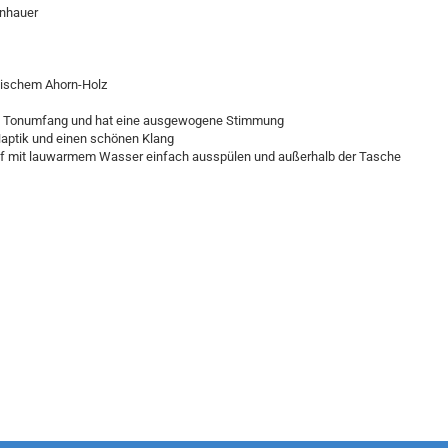
enhauer
äischem Ahorn-Holz
anzen Tonumfang und hat eine ausgewogene Stimmung
Haptik und einen schönen Klang
stoff mit lauwarmem Wasser einfach ausspülen und außerhalb der Tasche