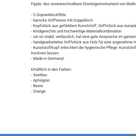
Fipple: das unverwechselbare Einsteigerinstrument von Moll
- C-Sopranblockflöte
- barocke Griffweise mit Doppelloch
- Kopfstück aus gefärbtem Kunststoff, Griffstück aus europ
- Kindgerechte und hochwertige Materialkombination
- sie ist stabil, verlässlich, hat eine gute Ansprache im g
- handgearbeitetes Griffstück aus Holz für eine angenehme 
- Kunststoffkopf erleichtert die hygienische Pflege: Kunst
trocknen lassen
- Made in Germany!
Erhältlich in den Farben:
- Seeblau
- Apfelgrün
- Beere
- Orange