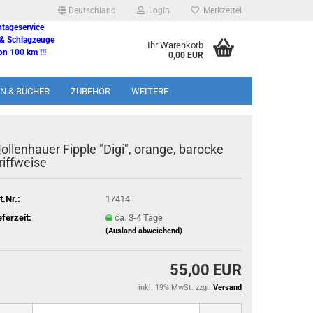
Deutschland
Login
Merkzettel
ntageservice
 & Schlagzeuge
Ihr Warenkorb
n 100 km !!!
0,00 EUR
N & BÜCHER
ZUBEHÖR
WEITERE
ollenhauer Fipple "Digi", orange, barocke
riffweise
t.Nr.:
17414
eferzeit:
ca. 3-4 Tage
(Ausland abweichend)
55,00 EUR
inkl. 19% MwSt. zzgl.
Versand