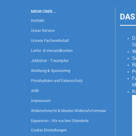
MEHR ÜBER...
DAS
Kontakt
Unser Service
D
Unsere Fachwerkstatt
S
Liefer- & Versandkosten
W
S
Jobbörse - Traumjobs
R
Werbung & Sponsoring
P
F
Privatsphäre und Datenschutz
M
AGB
R
Impressum
Widerrufsrecht & Muster-Widerrufsformular
Expansion - Wir suchen Standorte
Cookie Einstellungen