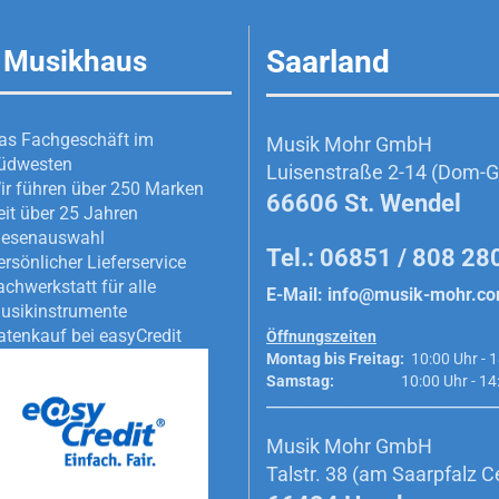
Saarland
 Musikhaus
as Fachgeschäft im
Musik Mohr GmbH
üdwesten
Luisenstraße 2-14 (Dom-Ga
ir führen über 250 Marken
66606 St. Wendel
eit über 25 Jahren
iesenauswahl
Tel.: 06851 / 808 28
ersönlicher Lieferservice
achwerkstatt für alle
E-Mail:
info@musik-mohr.c
usikinstrumente
atenkauf bei easyCredit
Öffnungszeiten
Montag bis Freitag:
10:00 Uhr - 1
Samstag:
10:00 Uhr - 14:0
_________________________________________
Musik Mohr GmbH
Talstr. 38 (am Saarpfalz C