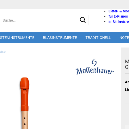
Liefer- & Mo
für E-Pianos
Suche...
im Umkreis vo
ASTENINSTRUMENTE
BLASINSTRUMENTE
TRADITIONELL
NOTE
eise
M
G
Ar
Li