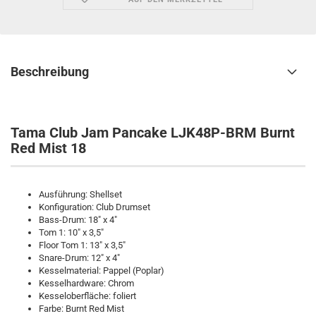
Beschreibung
Tama Club Jam Pancake LJK48P-BRM Burnt
Red Mist 18
Ausführung: Shellset
Konfiguration: Club Drumset
Bass-Drum: 18" x 4"
Tom 1: 10" x 3,5"
Floor Tom 1: 13" x 3,5"
Snare-Drum: 12" x 4"
Kesselmaterial: Pappel (Poplar)
Kesselhardware: Chrom
Kesseloberfläche: foliert
Farbe: Burnt Red Mist