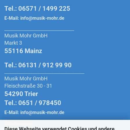
Tel.: 06571 / 1499 225
E-Mail:
info@musik-mohr.de
________________________________________
Musik Mohr GmbH
Markt 3
55116 Mainz
Tel.: 06131 / 912 99 90
______________________________________________
Musik Mohr GmbH
Fleischstraße 30 - 31
54290 Trier
Tel.: 0651 / 978450
E-Mail:
info@musik-mohr.de
Öffnungszeiten
Diese Webseite verwendet Cookies und andere
Montag bis Freitag:
10:00 Uhr - 18:30 Uhr