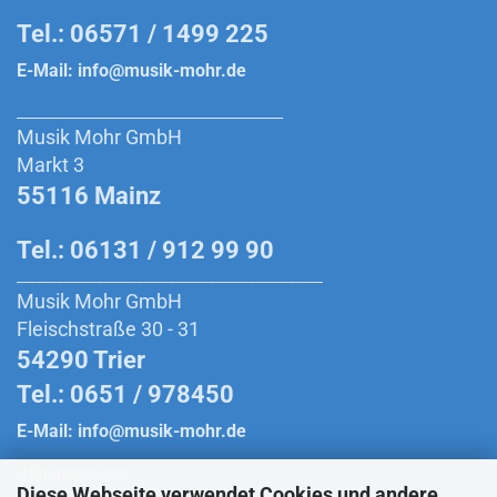
Tel.: 06571 / 1499 225
E-Mail:
info@musik-mohr.de
________________________________________
Musik Mohr GmbH
Markt 3
55116 Mainz
Tel.: 06131 / 912 99 90
______________________________________________
Musik Mohr GmbH
Fleischstraße 30 - 31
54290 Trier
Tel.: 0651 / 978450
E-Mail:
info@musik-mohr.de
Öffnungszeiten
Diese Webseite verwendet Cookies und andere
Montag bis Freitag:
10:00 Uhr - 18:30 Uhr