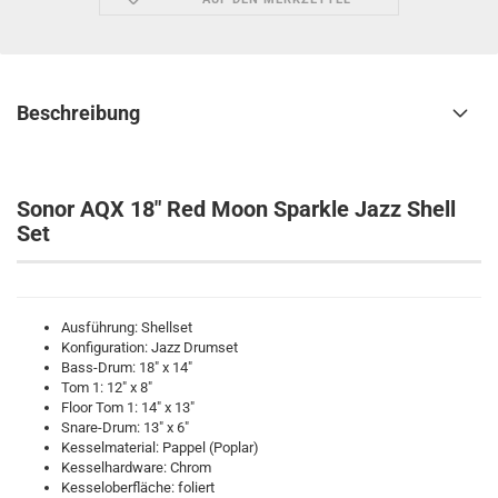
Beschreibung
Sonor AQX 18" Red Moon Sparkle Jazz Shell
Set
Ausführung: Shellset
Konfiguration: Jazz Drumset
Bass-Drum: 18" x 14"
Tom 1: 12" x 8"
Floor Tom 1: 14" x 13"
Snare-Drum: 13" x 6"
Kesselmaterial: Pappel (Poplar)
Kesselhardware: Chrom
Kesseloberfläche: foliert