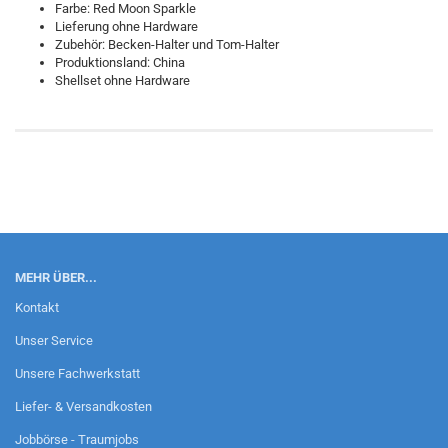
Farbe: Red Moon Sparkle
Lieferung ohne Hardware
Zubehör: Becken-Halter und Tom-Halter
Produktionsland: China
Shellset ohne Hardware
MEHR ÜBER...
Kontakt
Unser Service
Unsere Fachwerkstatt
Liefer- & Versandkosten
Jobbörse - Traumjobs