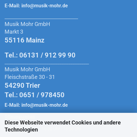
E-Mail:
info@musik-mohr.de
________________________________________
Musik Mohr GmbH
Markt 3
55116 Mainz
Tel.: 06131 / 912 99 90
______________________________________________
Musik Mohr GmbH
Fleischstraße 30 - 31
54290 Trier
Tel.: 0651 / 978450
E-Mail:
info@musik-mohr.de
Öffnungszeiten
Diese Webseite verwendet Cookies und andere
Montag bis Freitag:
10:00 Uhr - 18:30 Uhr
Technologien
Samstag:
10:00 Uhr - 18:00 Uhr