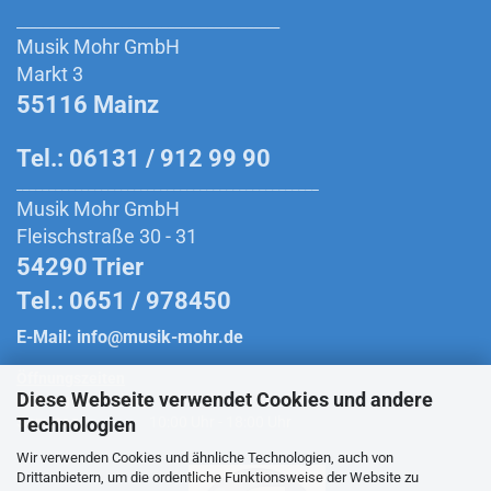
________________________________________
Musik Mohr GmbH
Markt 3
55116 Mainz
Tel.: 06131 / 912 99 90
______________________________________________
Musik Mohr GmbH
Fleischstraße 30 - 31
54290 Trier
Tel.: 0651 / 978450
E-Mail:
info@musik-mohr.de
Öffnungszeiten
Diese Webseite verwendet Cookies und andere
Montag bis Freitag:
10:00 Uhr - 18:30 Uhr
Technologien
Samstag:
10:00 Uhr - 18:00 Uhr
Wir verwenden Cookies und ähnliche Technologien, auch von
Drittanbietern, um die ordentliche Funktionsweise der Website zu