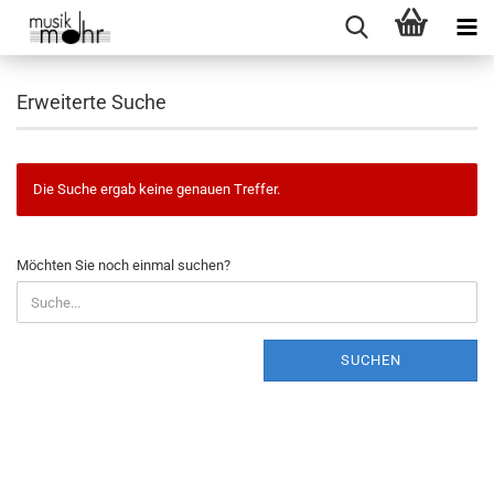
Erweiterte Suche
Die Suche ergab keine genauen Treffer.
MÖCHTEN
Möchten Sie noch einmal suchen?
SIE
NOCH
EINMAL
SUCHEN?
SUCHEN