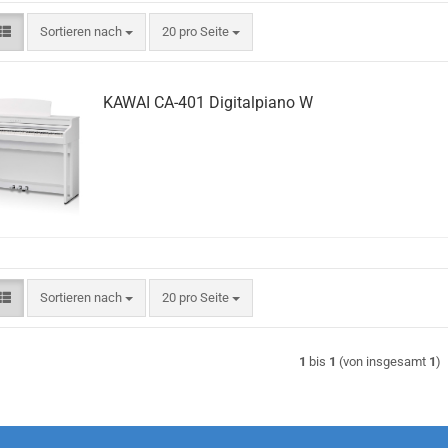
Sortieren nach
pro Seite
Sortieren nach
20 pro Seite
KAWAI CA-401 Digitalpiano W
Sortieren nach
pro Seite
Sortieren nach
20 pro Seite
1
bis
1
(von insgesamt
1
)