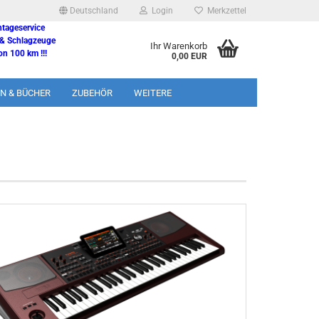
Deutschland
Login
Merkzettel
ntageservice
 & Schlagzeuge
Ihr Warenkorb
n 100 km !!!
0,00 EUR
N & BÜCHER
ZUBEHÖR
WEITERE