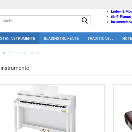
Liefer- & Mo
für E-Pianos
Suche...
im Umkreis vo
ASTENINSTRUMENTE
BLASINSTRUMENTE
TRADITIONELL
NOTE
»
Tasteninstrumente
ninstrumente