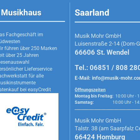
Saarland
 Musikhaus
as Fachgeschäft im
Musik Mohr GmbH
üdwesten
Luisenstraße 2-14 (Dom-Ga
ir führen über 250 Marken
66606 St. Wendel
eit über 25 Jahren
iesenauswahl
Tel.: 06851 / 808 28
ersönlicher Lieferservice
achwerkstatt für alle
E-Mail:
info@musik-mohr.c
usikinstrumente
atenkauf bei easyCredit
Öffnungszeiten
Montag bis Freitag:
10:00 Uhr - 1
Samstag:
10:00 Uhr - 14:0
_________________________________________
Musik Mohr GmbH
Talstr. 38 (am Saarpfalz C
66424 Homburg