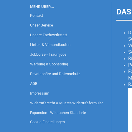
MEHR ÜBER...
DAS
Kontakt
Unser Service
D
Unsere Fachwerkstatt
S
Liefer- & Versandkosten
W
S
Jobbörse - Traumjobs
R
Werbung & Sponsoring
P
F
Privatsphäre und Datenschutz
M
AGB
R
Impressum
Widerrufsrecht & Muster-Widerrufsformular
Expansion - Wir suchen Standorte
Cookie Einstellungen