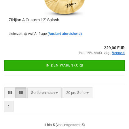
Zildjian A Custom 12" Splash
Lieferzeit:
Auf Anfrage
(Ausland abweichend)
229,00 EUR
inkl. 19% MwSt. zzgl.
Versand
IN DEN WARENKORB
Sortieren nach
pro Seite
Sortieren nach
20 pro Seite
1
1
bis
5
(von insgesamt
5
)